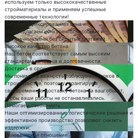
используем только высококачественные
стройматериалы и применяем успешные
современные технологии!
Честная и фиксированная цена
Мы предлагаем конкурентоспособные и
прозрачные цены без скрытых платежей.
Высокое качество бетона
Наш бетон соответствует самым высоким
стандартам качества и долговечности.
Доставка в срок
Мы понимаем важность соблюдения сроков в
строительстве, поэтому гарантируем
своевременную доставку бетона на ваш объект,
чтобы ваши работы не останавливались.
Помогаем сэкономить
Наши оптимизированные логистические решения и
эффективное производство позволяют снизить
издержки.
Человеческое отношение