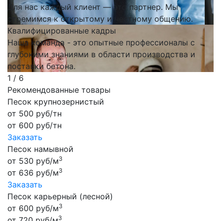
Для нас каждый клиент — это партнер. Мы
стремимся к открытому и честному общению.
Квалифицированные кадры
Наша команда - это опытные профессионалы с
глубокими знаниями в области производства и
поставки бетона.
1
/ 6
Рекомендованные товары
Песок крупнозернистый
от
500
руб/тн
от
600
руб/тн
Заказать
Песок намывной
3
от
530
руб/м
3
от
636
руб/м
Заказать
Песок карьерный (лесной)
3
от
600
руб/м
3
от
720
руб/м